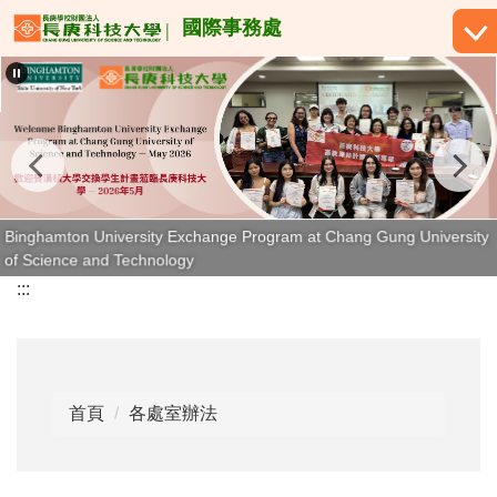
跳
國際事務處
到
主
要
內
容
區
Binghamton University Exchange Program at Chang Gung University
of Science and Technology
:::
首頁
各處室辦法