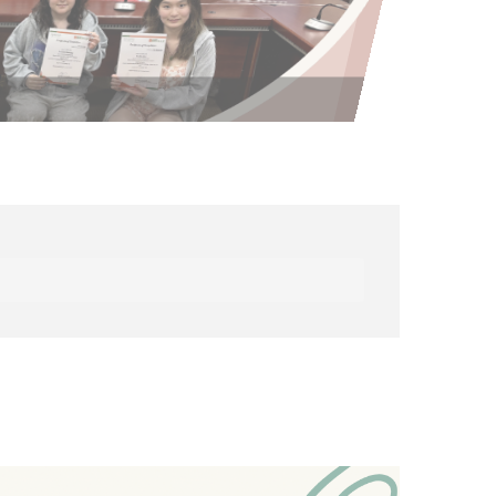
恭賀!本校與