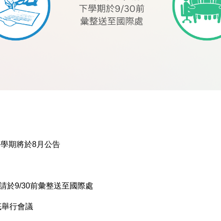
下學期將於8月公告
請於9/30前彙整送至國際處
底舉行會議