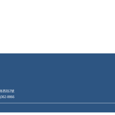
朴路西段2號
62-8866