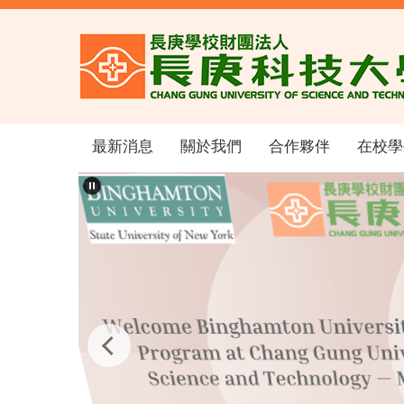
跳
到
主
要
內
容
區
最新消息
關於我們
合作夥伴
在校學