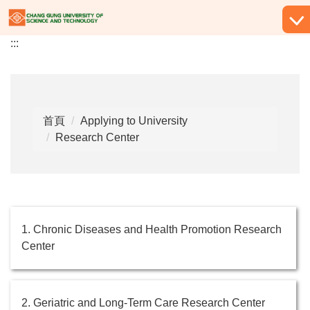
跳
到
:::
主
要
內
容
區
首頁
Applying to University
Research Center
1. Chronic Diseases and Health Promotion Research
Center
2. Geriatric and Long-Term Care Research Center